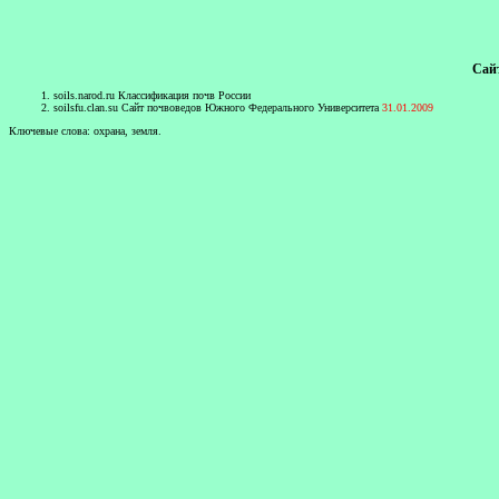
Сайт
soils.narod.ru
Классификация почв России
soilsfu.clan.su
Сайт почвоведов Южного Федерального Университета
31.01.2009
Ключевые слова: охрана, земля.