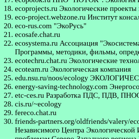
ecoprojects.ru
Экологические проекты 
eco-project.webzone.ru
Институт консал
eco-rus.com
"ЭкоРусь"
ecosafe.chat.ru
ecosystema.ru
Ассоциация "Экосистема"
Программы, методики, фильмы, опред
ecotechru.chat.ru
Экологические техно
ecoteam.ru
Экологическая компания
edu.nsu.ru/noos/ecology
ЭКОЛОГИЧЕС
energy-saving-technology.com
Энергосо
etc-ces.ru
Разработка ПДС, ПДВ, ПНО
cis.ru/~ecology
fereco.chat.ru
friends-partners.org/oldfriends/valery/e
Независимого Центра Экологической
проблемам Северо-Западного региона 