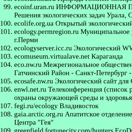
ecoinf.uran.ru
ИНФОРМАЦИОННАЯ П
Решения экологических задач Урала, 
ecolife.org.ua
Открытый экологический
ecology.permregion.ru
Муниципальное у
г.Перми
ecologyserver.icc.ru
Экологический WW
ecomuseum.virtualave.net
Караганда
eco.nw.ru
Межрегиональное общественн
Гатчинский Район - Санкт-Петербург 
ecosafe.nw.ru
Экологический сайт для 
enwl.net.ru
Телеконференция (список р
охраны окружающей среды и здоровья
fegi.ru/ecology
Владивосток
gaia.arctic.org.ru
Апатитское отделение
Центра "Гея"
greenfield.fortunecity.com/hunters
EcoDn