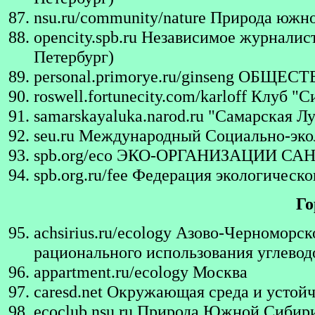
nsu.ru/community/nature
Природа южно
opencity.spb.ru
Независимое журналист
Петербург)
personal.primorye.ru/ginseng
ОБЩЕСТВ
roswell.fortunecity.com/karloff
Клуб "Си
samarskayaluka.narod.ru
"Самарская Лу
seu.ru
Международный Социально-эко
spb.org/eco
ЭКО-ОРГАНИЗАЦИИ САН
spb.org.ru/fee
Федерация экологическо
Го
achsirius.ru/ecology
Азово-Черноморско
рационального использования углевод
appartment.ru/ecology
Москва
caresd.net
Окружающая среда и устойчи
ecoclub.nsu.ru
Природа Южной Сибири 