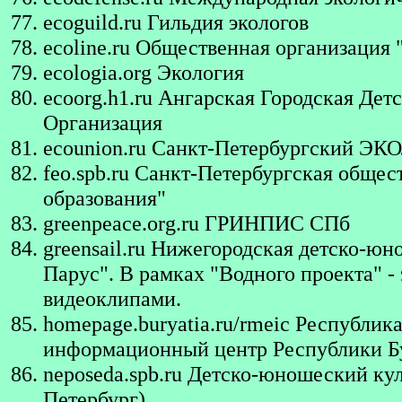
ecoguild.ru
Гильдия экологов
ecoline.ru
Общественная организация 
ecologia.org
Экология
ecoorg.h1.ru
Ангарская Городская Дет
Организация
ecounion.ru
Санкт-Петербургский 
feo.spb.ru
Санкт-Петербургская общест
образования"
greenpeace.org.ru
ГРИНПИС СПб
greensail.ru
Нижегородская детско-юно
Парус". В рамках "Водного проекта" 
видеоклипами.
homepage.buryatia.ru/rmeic
Республика
информационный центр Республики Бу
neposeda.spb.ru
Детско-юношеский куль
Петербург)