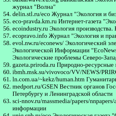
журнал "Волна"
delin.stl.ru/eco
Журнал "Экология и би
eco-pravda.km.ru
Интернет-газета "Эко
ecoindustry.ru
Экология производства.
ecopravo.info
Журнал "Экология и пра
evol.nw.ru/econews/
Экологический эл
Экологической Информации "EcoNews" 
Экологические проблемы Северо-Запад
gazeta.priroda.ru
Природно-ресурсные 
ibmh.msk.su/vivovoco/VV/NEWS/PRI
ln.com.ua/~kekz/human.htm
Гуманитарн
medport.ru/GSEN
Вестник органов Гос
Петербургу и Ленинградской области
sci-nnov.ru/massmedia/papers/nnpapers/
информации
uniq.spb.ru/eco
Экологическая газета "