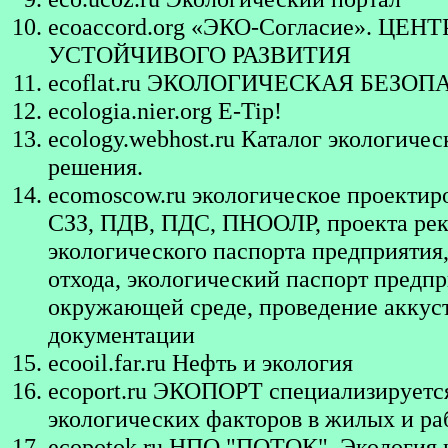
ecoaccord.org
«ЭКО-Согласие». ЦЕ
УСТОЙЧИВОГО РАЗВИТИЯ
ecoflat.ru
ЭКОЛОГИЧЕСКАЯ БЕЗОП
ecologia.nier.org
E-Tip!
ecology.webhost.ru
Каталог экологичес
решения.
ecomoscow.ru
экологическое проектир
СЗЗ, ПДВ, ПДС, ПНООЛР, проекта рек
экологического паспорта предприятия,
отхода, экологический паспорт предпр
окружающей среде, проведение аккуст
документации
ecooil.far.ru
Нефть и экология
ecoport.ru
ЭКОПОРТ специализируется 
экологических факторов в жилых и ра
ecopotok.ru
НПО "ПОТОК". Экология и