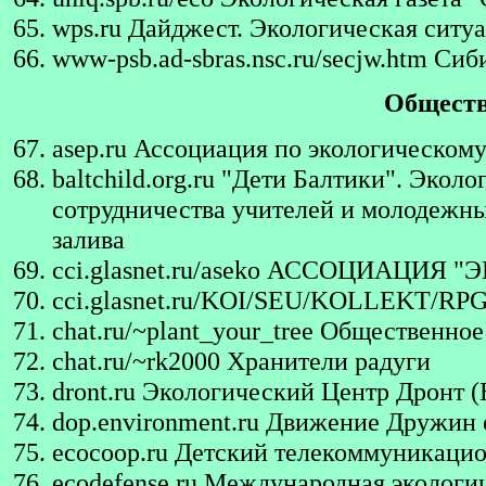
wps.ru
Дайджест. Экологическая ситу
www-psb.ad-sbras.nsc.ru/secjw.htm
Сиби
Обществ
asep.ru
Ассоциация по экологическому 
baltchild.org.ru
"Дети Балтики". Эколог
сотрудничества учителей и молодежны
залива
cci.glasnet.ru/aseko
АССОЦИАЦИЯ "Э
cci.glasnet.ru/KOI/SEU/KOLLEKT/RP
chat.ru/~plant_your_tree
Общественное 
chat.ru/~rk2000
Хранители радуги
dront.ru
Экологический Центр Дронт (
dop.environment.ru
Движение Дружин 
ecocoop.ru
Детский телекоммуникацио
ecodefense.ru
Международная эколог