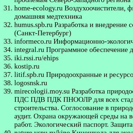
home-ecology.ru
Воздухоочистители, ф
домашняя медтехника
humus.spb.ru
Разработка и внедрение 
(Санкт-Петербург)
informeco.ru
Информационно-экологич
integral.ru
Программное обеспечение дл
iki.rssi.ru/ehips
kostip.ru
litif.spb.ru
Природоохранные и ресурсо
logosnsk.ru
mirecologii.moy.su
Разработка природ
ПДС ПДВ ПДК ПНООЛР для всех стади
строительства. Соглосование в приро
аудит. Охрана окружающей среды на в
работ. Экологический паспорт. Защит
nature.vspu.ru/kino
Киношкола для эко