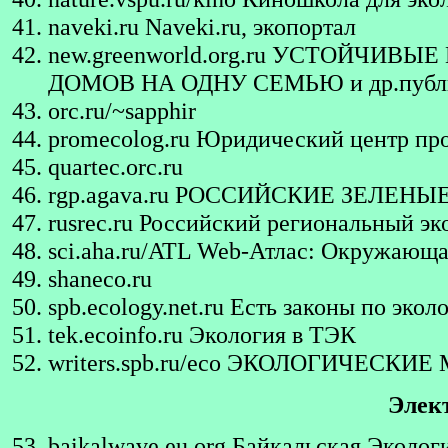
naveki.ru
Naveki.ru, экопортал
new.greenworld.org.ru
УСТОЙЧИВЫЕ 
ДОМОВ НА ОДНУ СЕМЬЮ и др.публ
orc.ru/~sapphir
promecolog.ru
Юридический центр пр
quartec.orc.ru
rgp.agava.ru
РОССИЙСКИЕ ЗЕЛЕНЫ
rusrec.ru
Российский региональный эк
sci.aha.ru/ATL
Web-Атлас: Окружающая 
shaneco.ru
spb.ecology.net.ru
Есть законы по экол
tek.ecoinfo.ru
Экология в ТЭК
writers.spb.ru/eco
ЭКОЛОГИЧЕСКИЕ 
Элек
baikalwave.eu.org
Байкальская Экологи